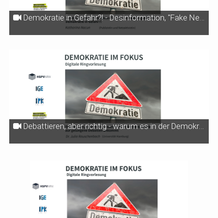
Demokratie in Gefahr?! - Desinformation, "Fake News" und Verschwörungsdenken
Debattieren, aber richtig - warum es in der Demokratie auf gelungene Debatten ankommt