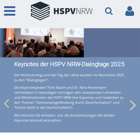
Keynotes der HSPV NRW-Dialogtage 2025
Der Hochschultag und der Tag der Lehre wurden im November 2025
zu den "Dialogtagen".
Die Keynotespeaker Thilo Baum und Dr. Nina Horstmann
vermittelten in lebendigen Vorträgen den anwesenden Lehrenden
und Mitarbeitenden der HSPV NRW ihre Expertise und Gedanken zu
den Themen "Demokratiegefährdung durch Desinformation" und
"Future Skills in der Hochschullehre".
Wir möchten Sie einladen, sich die Aufzeichnungen der beiden
Keynotes (erneut) anzusehen.