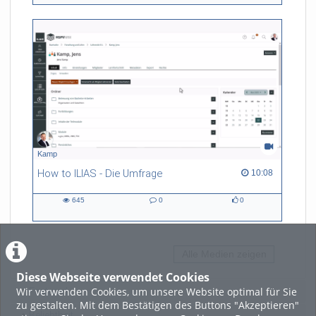
views
Kommentare
likes
Kamp
How to ILIAS - Die Umfrage
10:08 duration
10:08
645
0
0
645
0
0
views
Kommentare
likes
Alle Medien zeigen
Diese Webseite verwendet Cookies
Wir verwenden Cookies, um unsere Website optimal für Sie
Featured
zu gestalten. Mit dem Bestätigen des Buttons "Akzeptieren"
Beliebtheit