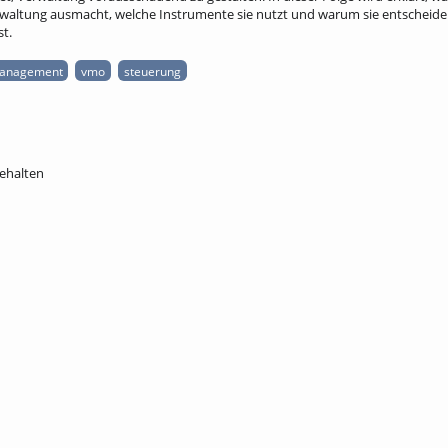
erwaltung ausmacht, welche Instrumente sie nutzt und warum sie entscheide
st.
management
vmo
steuerung
behalten