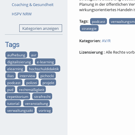
Planung in der öffentlichen V
Coaching & Gesundheit
wirkungsorientiertes Handeln i
HSPV NRW
Tags:
podcast
verwaltungs
Kategorien anzeigen
strategie
Kategorien:
AV/R
Tags
Lizensierung :
Alle Rechte vor
aufhebung
avr
digitalisierung
e-learning
elearning
hochschuldidaktik
ilias
interview
pichocki
podcast
polizei
projekt
pvd
rechtmäßigkeit
repetitorium
strafrecht
tutorial
veranstaltung
verwaltungsakt
vortrag