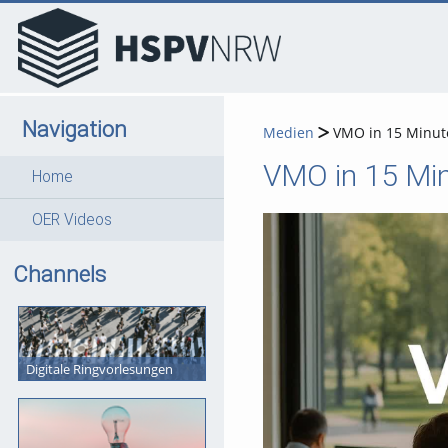
go
go
go
to
to
to
navigation
main
footer
content
Navigation
Medien
VMO in 15 Minute
VMO in 15 Min
Home
OER Videos
Channels
Digitale Ringvorlesungen