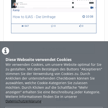
Kamp
How to ILIAS - Die Umfrage
10:08 duration
10:08
647
0
0
647
0
0
views
Kommentare
likes
LADE MEHR
Diese Webseite verwendet Cookies
Wir verwenden Cookies, um unsere Website optimal für Sie
Featured
zu gestalten. Mit dem Bestätigen des Buttons "Akzeptieren"
Beliebtheit
stimmen Sie der Verwendung von Cookies zu. Durch
Anklicken der untenstehenden Checkboxen können Sie
Kommentare
auswählen, welche Cookie-Kategorien Sie zulassen
möchten. Durch Klicken auf die Schaltfläche "Mehr
anzeigen" erhalten Sie eine Beschreibung jeder Kategorie.
Weitere Informationen finden Sie in unserer
Legal Info
Links
Datenschutzerklärung
.