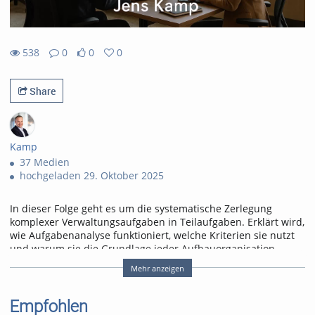
538
0
0
0
0likes
0favorites
538views
0Kommentare
Share
Kamp
37 Medien
hochgeladen 29. Oktober 2025
In dieser Folge geht es um die systematische Zerlegung
komplexer Verwaltungsaufgaben in Teilaufgaben. Erklärt wird,
wie Aufgabenanalyse funktioniert, welche Kriterien sie nutzt
und warum sie die Grundlage jeder Aufbauorganisation
bildet.
Mehr anzeigen
Tags:
podcast
vmo
Empfohlen
organisation