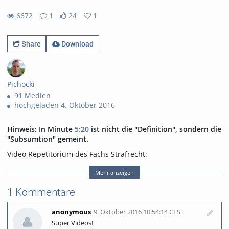
6672
1
24
1
24likes
1favorites
6672views
1Kommentare
Share
Download
Pichocki
91 Medien
hochgeladen 4. Oktober 2016
Hinweis: In Minute
5:20
ist nicht die "Definition", sondern die
"Subsumtion" gemeint.
Video Repetitorium des Fachs Strafrecht:
Die Gutachtentechnik
08
Mehr anzeigen
Erstellungsdatum: 04.10.2016
1 Kommentare
anonymous
9. Oktober 2016 10:54:14 CEST
Dieses Medium ist lizensiert nach CC BY-NC-ND (
Super Videos!
Namensnennung - Nicht kommerziell - Keine