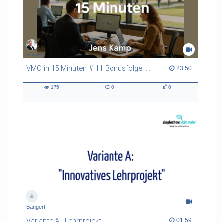
Kamp
VMO in 15 Minuten # 11 Bonusfolge: Digitalisierung der Verwaltung und E-Government
23:50 duration
23:50
175
0
0
175
0
0
views
Kommentare
likes
Bangert
Variante A | Lehrprojekt
01:59 duration
01:59