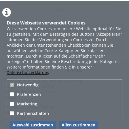
LADE MEHR
Diese Webseite verwendet Cookies
Wir verwenden Cookies, um unsere Website optimal für Sie
Featured
zu gestalten. Mit dem Bestätigen des Buttons "Akzeptieren"
Beliebtheit
stimmen Sie der Verwendung von Cookies zu. Durch
Anklicken der untenstehenden Checkboxen können Sie
Kommentare
auswählen, welche Cookie-Kategorien Sie zulassen
möchten. Durch Klicken auf die Schaltfläche "Mehr
anzeigen" erhalten Sie eine Beschreibung jeder Kategorie.
Weitere Informationen finden Sie in unserer
Legal Info
Links
Datenschutzerklärung
.
Terms and Conditions for the
Sitemap
Notwendig
Usage of this ViMP based
website (including all sub-
Präferenzen
pages)
Marketing
Privacy Statement for this
ViMP based Website incl.
Partnerschaften
Sub-pages
Auswahl zustimmen
Allen zustimmen
Imprint