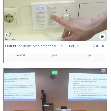
Mertens
Einführung in die Medientechnik - TSK- und Gruppenraum
02:18 duration
02:18
9557
0
0
9557
0
0
views
Kommentare
likes