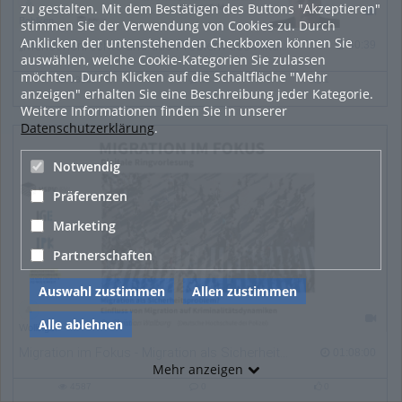
zu gestalten. Mit dem Bestätigen des Buttons "Akzeptieren"
Bohlken
stimmen Sie der Verwendung von Cookies zu. Durch
Anklicken der untenstehenden Checkboxen können Sie
„Menschenrechte und das Problem des Alltagsrassismus – eine ethische Rahmung“ - Einleitungsvortrag Tag der Menschenrechte 2025
40:39 duration
40:39
auswählen, welche Cookie-Kategorien Sie zulassen
möchten. Durch Klicken auf die Schaltfläche "Mehr
9358
0
1
anzeigen" erhalten Sie eine Beschreibung jeder Kategorie.
9358
0
1
views
Kommentare
likes
Weitere Informationen finden Sie in unserer
Datenschutzerklärung
.
Notwendig
Präferenzen
Marketing
Partnerschaften
Auswahl zustimmen
Allen zustimmen
Alle ablehnen
Wollinger
Migration im Fokus - Migration als Sicherheitsproblem?
01:08:00 duration
01:08:00
Mehr anzeigen
4587
0
0
4587
0
0