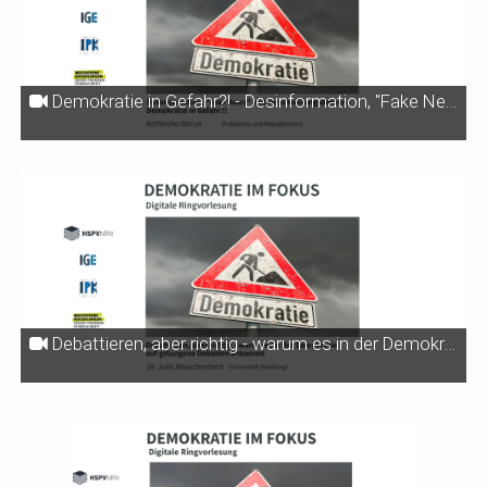
Demokratie in Gefahr?! - Desinformation, "Fake News" und Verschwörungsdenken
Debattieren, aber richtig - warum es in der Demokratie auf gelungene Debatten ankommt