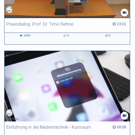
Mertens
Praxisdialog: Prof. Dr. Timo Nehne
23:01 duration
23:01
1895
0
0
1895
0
0
views
Kommentare
likes
Mertens
Einführung in die Medientechnik - Kursraum
08:08 duration
08:08