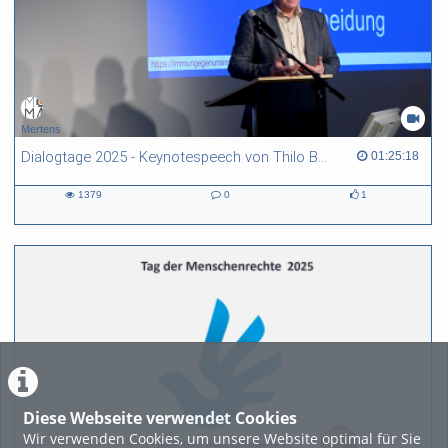
Mertens
Dialogtage 2025 - Keynotespeech von Thilo Baum
01:25:18 duration
01:25:18
1379
0
1
1379
0
1
views
Kommentare
likes
Diese Webseite verwendet Cookies
Wir verwenden Cookies, um unsere Website optimal für Sie