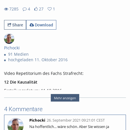
7285
4
27
1
27likes
1favorites
7285views
4Kommentare
Share
Download
Pichocki
91 Medien
hochgeladen 11. Oktober 2016
Video Repetitorium des Fachs Strafrecht:
12 Die Kausalität
Erstellungsdatum: 11.10.2016
Mehr anzeigen
4 Kommentare
Dieses Medium ist lizensiert nach CC BY-NC-ND (
Namensnennung - Nicht kommerziell - Keine
Pichocki
26. September 2021 09:21:01 CEST
Bearbeitung,
https://creativecommons.org/licenses/by-nc-
Na hoffentlich... wäre schön. Aber Sie wissen ja
nd/4.0/legalcode.de
)