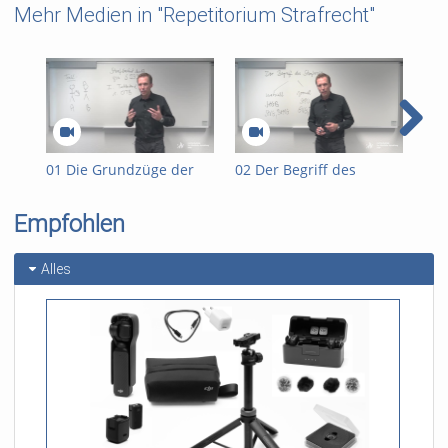
Mehr Medien in "Repetitorium Strafrecht"
01 Die Grundzüge der
02 Der Begriff des
03 
strafrechtlichen Prüfung
Strafrechts
Str
Empfohlen
Alles