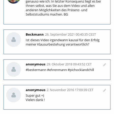
genauso wie ich: In letzter Konsequenz liegt es bei
Ihnen selbst, was Sie aus dem Video und allen
anderen Möglichkeiten des Präsenz- und
Namensnennung bitte wie folgt: „Frank Pichocki / HSPV NRW,
Selbststudiums machen. BG
CC BY-NC-ND 4.0"
Tags:
Beckmann
26. September 2021 00:40:35 CEST
polizei
strafrecht
Ist dieses Video irgendwann kausal für den Erfolg
repetitorium
pvd
pichocki
meiner Klausurbestehung verantwortlich?
Kategorien:
Polizei
Lizensierung :
CC BY-NC-ND :
anonymous
29. Oktober 2018 09:43:52 CET
Namensnennung - Nicht-
#bestermann #ehrenmann #pichockiandchill
kommerziell - Keine
Bearbeitung
anonymous
2. November 2016 17:09:39 CET
Super gut =)
Vielen dank !