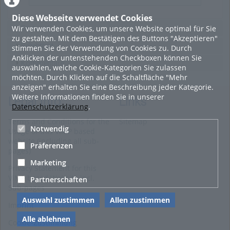
Diese Webseite verwendet Cookies
Wir verwenden Cookies, um unsere Website optimal für Sie
Featured
zu gestalten. Mit dem Bestätigen des Buttons "Akzeptieren"
Beliebtheit
stimmen Sie der Verwendung von Cookies zu. Durch
Anklicken der untenstehenden Checkboxen können Sie
Kommentare
auswählen, welche Cookie-Kategorien Sie zulassen
möchten. Durch Klicken auf die Schaltfläche "Mehr
anzeigen" erhalten Sie eine Beschreibung jeder Kategorie.
Weitere Informationen finden Sie in unserer
Legal Info
Links
Datenschutzerklärung
.
Terms and Conditions for the
Sitemap
Notwendig
Usage of this ViMP based
website (including all sub-
Präferenzen
pages)
Marketing
Privacy Statement for this
ViMP based Website incl.
Partnerschaften
Sub-pages
Auswahl zustimmen
Allen zustimmen
Imprint
Alle ablehnen
Cookie-Zustimmung