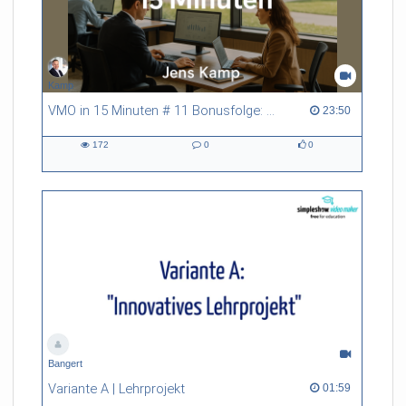
Kamp
VMO in 15 Minuten # 11 Bonusfolge: Digitalisierung der Verwaltung und E-Government
23:50 duration
23:50
172
0
0
172
0
0
views
Kommentare
likes
Bangert
Variante A | Lehrprojekt
01:59 duration
01:59