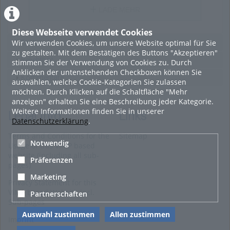
LADE MEHR
Diese Webseite verwendet Cookies
Wir verwenden Cookies, um unsere Website optimal für Sie
Featured
zu gestalten. Mit dem Bestätigen des Buttons "Akzeptieren"
Beliebtheit
stimmen Sie der Verwendung von Cookies zu. Durch
Anklicken der untenstehenden Checkboxen können Sie
Kommentare
auswählen, welche Cookie-Kategorien Sie zulassen
möchten. Durch Klicken auf die Schaltfläche "Mehr
anzeigen" erhalten Sie eine Beschreibung jeder Kategorie.
Weitere Informationen finden Sie in unserer
Legal Info
Links
Datenschutzerklärung
.
Terms and Conditions for the
Sitemap
Notwendig
Usage of this ViMP based
website (including all sub-
Präferenzen
pages)
Marketing
Privacy Statement for this
ViMP based Website incl.
Partnerschaften
Sub-pages
Auswahl zustimmen
Allen zustimmen
Imprint