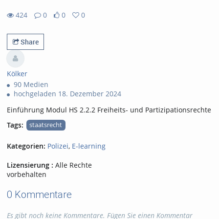
424
0
0
0
0likes
0favorites
424views
0Kommentare
Share
Kölker
90 Medien
hochgeladen 18. Dezember 2024
Einführung Modul HS 2.2.2 Freiheits- und Partizipationsrechte
Tags:
staatsrecht
Kategorien:
Polizei
,
E-learning
Lizensierung :
Alle Rechte
vorbehalten
0 Kommentare
Es gibt noch keine Kommentare. Fügen Sie einen Kommentar