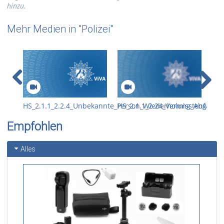
hinzu.
Mehr Medien in "Polizei"
HS_2.1.1_2.2.4_Unbekannte_Person_Wiederholung_Abgleich_
HS_2.1.1_2.24_Vermisstenfall_V
Jug
kri
Empfohlen
Int
Alles