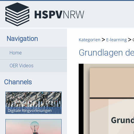
go
go
go
to
to
to
navigation
main
footer
content
Navigation
Kategorien
E-learning
Grundlagen de
Home
OER Videos
Channels
Digitale Ringvorlesungen