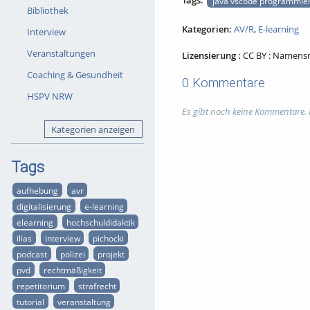
Tags:
java vscode programmie
Bibliothek
Kategorien:
AV/R
,
E-learning
Interview
Veranstaltungen
Lizensierung :
CC BY : Namen
Coaching & Gesundheit
0 Kommentare
HSPV NRW
Es gibt noch keine Kommentare.
Kategorien anzeigen
Tags
aufhebung
avr
digitalisierung
e-learning
elearning
hochschuldidaktik
ilias
interview
pichocki
podcast
polizei
projekt
pvd
rechtmäßigkeit
repetitorium
strafrecht
tutorial
veranstaltung