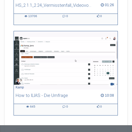
HS_2.1.1_2.24_Vermisstenfall_Videovortrag
01:26 duration
01:26
13706
0
0
13706
0
0
views
Kommentare
likes
Kamp
How to ILIAS - Die Umfrage
10:08 duration
10:08
645
0
0
645
0
0
views
Kommentare
likes