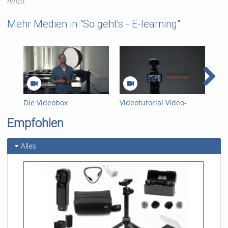
hinzu.
barrierefreiheit
accessibility
Mehr Medien in "So geht's - E-learning"
Kategorien:
E-learning
Lizensierung :
Alle Rechte
vorbehalten
Die Videobox
Videotutorial Video-
Inf
Gimbals
dig
Empfohlen
Hau
Alles