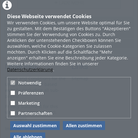
LADE MEHR
Diese Webseite verwendet Cookies
Wir verwenden Cookies, um unsere Website optimal für Sie
Featured
zu gestalten. Mit dem Bestätigen des Buttons "Akzeptieren"
Beliebtheit
stimmen Sie der Verwendung von Cookies zu. Durch
Anklicken der untenstehenden Checkboxen können Sie
Kommentare
auswählen, welche Cookie-Kategorien Sie zulassen
möchten. Durch Klicken auf die Schaltfläche "Mehr
anzeigen" erhalten Sie eine Beschreibung jeder Kategorie.
Weitere Informationen finden Sie in unserer
Legal Info
Links
Datenschutzerklärung
.
Terms and Conditions for the
Sitemap
Notwendig
Usage of this ViMP based
website (including all sub-
Präferenzen
pages)
Marketing
Privacy Statement for this
ViMP based Website incl.
Partnerschaften
Sub-pages
Auswahl zustimmen
Allen zustimmen
Imprint
Alle ablehnen