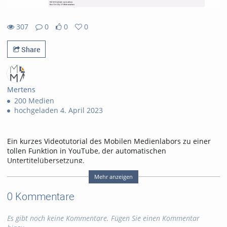
307
0
0
0
307views
0Kommentare
0likes
0favorites
Share
Mertens
200 Medien
hochgeladen 4. April 2023
Ein kurzes Videotutorial des Mobilen Medienlabors zu einer
tollen Funktion in YouTube, der automatischen
Untertitelübersetzung.
Viel Spaß!
Mehr anzeigen
Tags:
e-learning
0 Kommentare
medienlabor
youtube
Übersetzung
untertitel
Es gibt noch keine Kommentare. Fügen Sie einen Kommentar