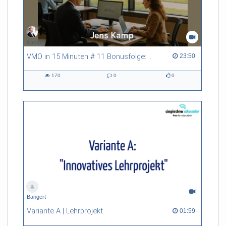
Kamp
VMO in 15 Minuten # 11 Bonusfolge: Digitalisierung der Verwaltung und E-Government
23:50 duration
23:50
170
0
0
170
0
0
views
Kommentare
likes
Bangert
Variante A | Lehrprojekt
01:59 duration
01:59