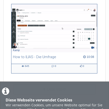
Kamp
How to ILIAS - Die Umfrage
10:08 duration
10:08
645
0
0
645
0
0
views
Kommentare
likes
LADE MEHR
Diese Webseite verwendet Cookies
Wir verwenden Cookies, um unsere Website optimal für Sie
Featured