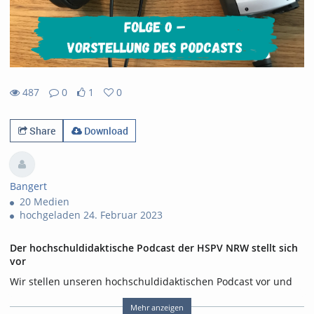
487
0
1
0
1likes
0favorites
487views
0Kommentare
Share
Download
Bangert
20 Medien
hochgeladen 24. Februar 2023
Der hochschuldidaktische Podcast der HSPV NRW stellt sich
vor
Wir stellen unseren hochschuldidaktischen Podcast vor und
erzählen, worum es bei „Didaktisch – Praktisch“ geht, was
unsere Zuhörenden erwartet und wie Lehrende ihre
Mehr anzeigen