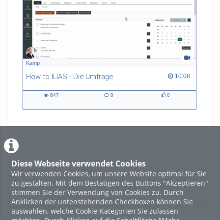
Kamp
How to ILIAS - Die Umfrage
10:08 duration
10:08
647
0
0
647
0
0
views
Kommentare
likes
LADE MEHR
Diese Webseite verwendet Cookies
Wir verwenden Cookies, um unsere Website optimal für Sie
Featured
zu gestalten. Mit dem Bestätigen des Buttons "Akzeptieren"
Beliebtheit
stimmen Sie der Verwendung von Cookies zu. Durch
Anklicken der untenstehenden Checkboxen können Sie
Kommentare
auswählen, welche Cookie-Kategorien Sie zulassen