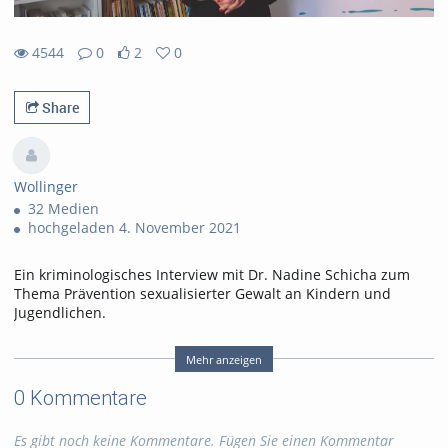
4544
0
2
0
2likes
0favorites
4544views
0Kommentare
Share
Wollinger
32 Medien
hochgeladen 4. November 2021
Ein kriminologisches Interview mit Dr. Nadine Schicha zum
Thema Prävention sexualisierter Gewalt an Kindern und
Jugendlichen.
Dieses Video ist lizensiert nach CC BY-NC-ND
Mehr anzeigen
(Namensnennung - Nicht-kommerziell - Keine Bearbeitung,
0 Kommentare
https://creativecommons.org/licenses/by-nc-
nd/4.0/legalcode.de
)
Die Namensnennung bitte wie folgt: "Dr. Gina Rosa Wollinger
Es gibt noch keine Kommentare. Fügen Sie einen Kommentar