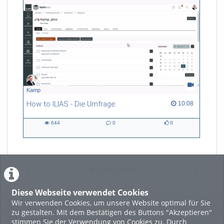
Kamp
How to ILIAS - Die Umfrage
10:08 duration
10:08
644
0
0
644
0
0
views
Kommentare
likes
LADE MEHR
Diese Webseite verwendet Cookies
Wir verwenden Cookies, um unsere Website optimal für Sie
Featured
zu gestalten. Mit dem Bestätigen des Buttons "Akzeptieren"
Beliebtheit
stimmen Sie der Verwendung von Cookies zu. Durch