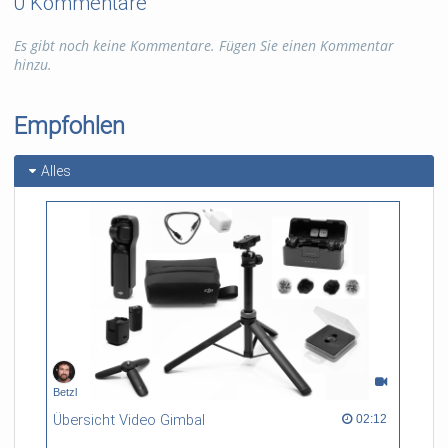
0 Kommentare
Es gibt noch keine Kommentare. Fügen Sie einen Kommentar
hinzu.
Empfohlen
Alles
Betzl
Übersicht Video Gimbal
02:12 duration
02:12