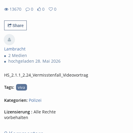
13670
0
0
0
0likes
0favorites
13670views
0Kommentare
Share
Lambracht
2 Medien
hochgeladen 28. Mai 2026
HS_2.1.1_2.24_Vermisstenfall_Videovortrag
Tags:
viva
Kategorien:
Polizei
Lizensierung :
Alle Rechte
vorbehalten