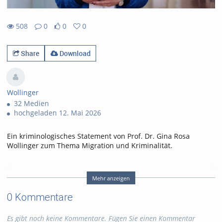
508
0
0
0
0likes
0favorites
508views
0Kommentare
Share
Download
Wollinger
32 Medien
hochgeladen 12. Mai 2026
Ein kriminologisches Statement von Prof. Dr. Gina Rosa
Wollinger zum Thema Migration und Kriminalität.
Dieses Video ist lizensiert nach CC BY-NC-ND (
Namensnennung - Nicht kommerziell - Keine
Mehr anzeigen
Bearbeitung,
https://creativecommons.org/licenses/by-nc-
0 Kommentare
nd/4.0/legalcode.de
)
Die Namensnennung bitte wie folgt: "Dr. Gina Rosa Wollinger
/ HSPV NRW, CC BY-NC-ND 4.0"
Es gibt noch keine Kommentare. Fügen Sie einen Kommentar