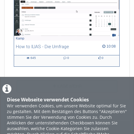
Kamp
How to ILIAS - Die Umfrage
10:08 duration
10:08
645
0
0
645
0
0
views
Kommentare
likes
LADE MEHR
Diese Webseite verwendet Cookies
Wir verwenden Cookies, um unsere Website optimal für Sie
Featured
zu gestalten. Mit dem Bestätigen des Buttons "Akzeptieren"
Beliebtheit
stimmen Sie der Verwendung von Cookies zu. Durch
Anklicken der untenstehenden Checkboxen können Sie
Kommentare
auswählen, welche Cookie-Kategorien Sie zulassen