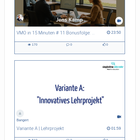
Kamp
VMO in 15 Minuten # 11 Bonusfolge: Digitalisierung der Verwaltung und E-Government
23:50 duration
23:50
170
0
0
170
0
0
views
Kommentare
likes
Bangert
Variante A | Lehrprojekt
01:59 duration
01:59