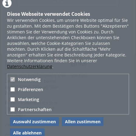
LADE MEHR
Diese Webseite verwendet Cookies
Wir verwenden Cookies, um unsere Website optimal für Sie
Featured
zu gestalten. Mit dem Bestätigen des Buttons "Akzeptieren"
Beliebtheit
stimmen Sie der Verwendung von Cookies zu. Durch
Anklicken der untenstehenden Checkboxen können Sie
Kommentare
auswählen, welche Cookie-Kategorien Sie zulassen
möchten. Durch Klicken auf die Schaltfläche "Mehr
anzeigen" erhalten Sie eine Beschreibung jeder Kategorie.
Weitere Informationen finden Sie in unserer
Legal Info
Links
Datenschutzerklärung
.
Terms and Conditions for the
Sitemap
Notwendig
Usage of this ViMP based
website (including all sub-
Präferenzen
pages)
Marketing
Privacy Statement for this
ViMP based Website incl.
Partnerschaften
Sub-pages
Auswahl zustimmen
Allen zustimmen
Imprint
Alle ablehnen
Cookie-Zustimmung