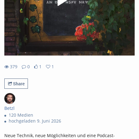
379
0
1
1
1likes
1favorites
379views
0Kommentare
Share
Betzl
120 Medien
hochgeladen 9. Juni 2026
Neue Technik, neue Möglichkeiten und eine Podcast-