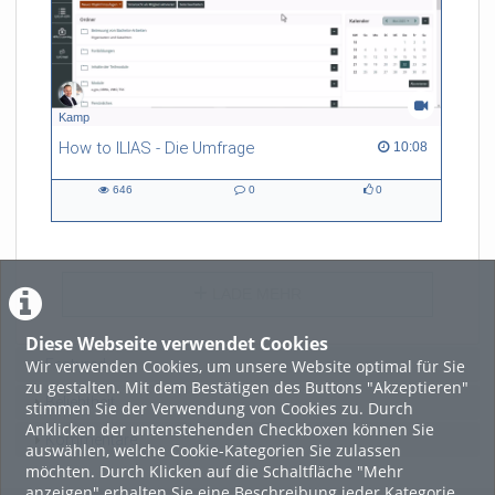
Kamp
How to ILIAS - Die Umfrage
10:08 duration
10:08
646
0
0
646
0
0
views
Kommentare
likes
LADE MEHR
Diese Webseite verwendet Cookies
Wir verwenden Cookies, um unsere Website optimal für Sie
Featured
zu gestalten. Mit dem Bestätigen des Buttons "Akzeptieren"
Beliebtheit
stimmen Sie der Verwendung von Cookies zu. Durch
Anklicken der untenstehenden Checkboxen können Sie
Kommentare
auswählen, welche Cookie-Kategorien Sie zulassen
möchten. Durch Klicken auf die Schaltfläche "Mehr
anzeigen" erhalten Sie eine Beschreibung jeder Kategorie.