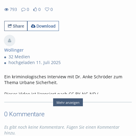
793
0
0
0
0likes
0favorites
793views
0Kommentare
Share
Download
Wollinger
32 Medien
hochgeladen 11. Juli 2025
Ein kriminologisches Interview mit Dr. Anke Schröder zum
Thema Urbane Sicherheit.
Dieses Video ist lizensiert nach CC BY-NC-ND (
Namensnennung - Nicht kommerziell - Keine
Mehr anzeigen
Bearbeitung,
https://creativecommons.org/licenses/by-nc-
nd/4.0/legalcode.de
)
0 Kommentare
Die Namensnennung bitte wie folgt: "Dr. Gina Rosa Wollinger
/ HSPV NRW, CC BY-NC-ND 4.0"
Es gibt noch keine Kommentare. Fügen Sie einen Kommentar
hinzu.