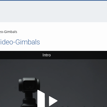
deo-Gimbals
Video-Gimbals
Intro
Video abspielen