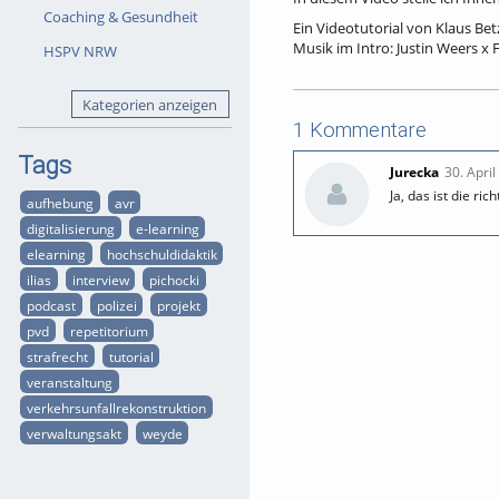
Coaching & Gesundheit
Ein Videotutorial von Klaus Be
Musik im Intro: Justin Weers x
HSPV NRW
Zusätzliche Kamera: Florian Gri
Kategorien anzeigen
1 Kommentare
Tags:
mobiles medienlabor
e
Tags
dokumentarisches arbeiten
Jurecka
30. Apri
Ja, das ist die r
aufhebung
avr
Kategorien:
E-learning
digitalisierung
e-learning
elearning
hochschuldidaktik
Lizensierung :
Alle Rechte vor
ilias
interview
pichocki
podcast
polizei
projekt
pvd
repetitorium
strafrecht
tutorial
veranstaltung
verkehrsunfallrekonstruktion
verwaltungsakt
weyde