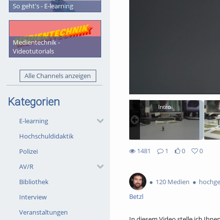
So geht's - E-learning
Medientechnik -
Videotutorials
Alle Channels anzeigen
Kategorien
Intro
E-learning
Hochschuldidaktik
1481
1
0
0
Polizei
0likes
0favorites
1481views
1Kommentare
AV/R
120 Medien
hochge
Bibliothek
Betzl
Interview
Veranstaltungen
In diesem Video stelle ich Ihn