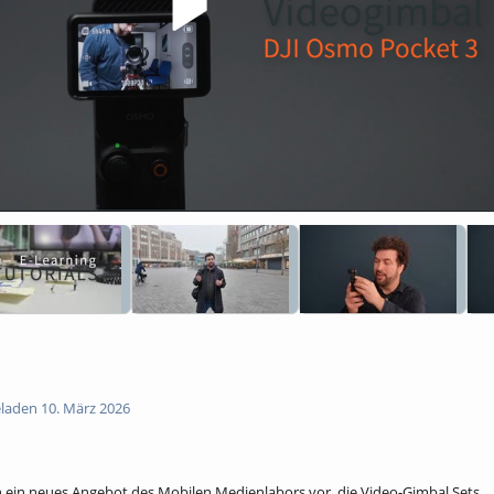
laden 10. März 2026
en ein neues Angebot des Mobilen Medienlabors vor, die Video-Gimbal Sets.