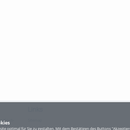
Links
 all sub-
Sitemap
kies
te optimal für Sie zu gestalten. Mit dem Bestätigen des Buttons "Akzepti