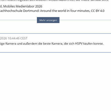
tzl, Mobiles Medienlabor 2026
 Fachhochschule Dortmund: Around the world in four minutes, CC BY 4.0
gat
Mehr anzeigen
learning
lehrvideo
gimbal
dji osmopocket 3
l 2026 10:44:46 CEST
ichtige Kamera und außerdem die beste Kamera, die sich HSPV kaufen konnte.
behalten