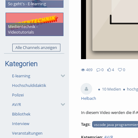
So geht's - E-learning
Medientechnik -
Videotutorials
Alle Channels anzeigen
Kategorien
469
0
4
0
4likes
0favorites
E-learning
469views
0Kommentare
Hochschuldidaktik
10 Medien
hochge
Polizei
Helbach
AV/R
In diesem Video werden die if-
Bibliothek
Interview
Tags:
vscode java programmie
Veranstaltungen
Kategorien:
AV/R