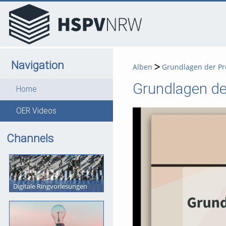
go
go
go
to
to
to
navigation
main
footer
content
Navigation
Alben
Grundlagen der P
Grundlagen de
Home
OER Videos
Channels
Digitale Ringvorlesungen