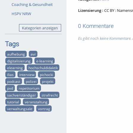
Coaching & Gesundheit
Lizensierung :
CC BY : Namen
HSPV NRW
0 Kommentare
Kategorien anzeigen
Es gibt noch keine Kommentare.
Tags
aufhebung
avr
digitalisierung
e-learning
elearning
hochschuldidaktik
ilias
interview
pichocki
podcast
polizei
projekt
pvd
repetitorium
sachverständiger
strafrecht
tutorial
veranstaltung
verwaltungsakt
vortrag