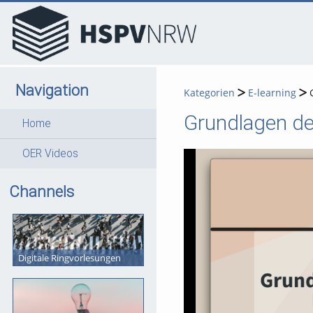
go
go
go
to
to
to
navigation
main
footer
content
Navigation
Kategorien
E-learning
Grundlagen de
Home
OER Videos
Channels
Digitale Ringvorlesungen