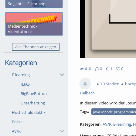
So geht's - E-learning
Medientechnik -
Videotutorials
Alle Channels anzeigen
Kategorien
410
0
1
0
1likes
0favorites
E-learning
410views
0Kommentare
10 Medien
hochg
ILIAS
Helbach
BigBlueButton
In diesem Video wird der Lösu
Unterhaltung
Tags:
java vscode programmie
Hochschuldidaktik
Polizei
Kategorien:
AV/R
,
E-learning
,
H
AV/R
Lizensierung :
CC BY : Namen