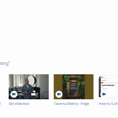
ning"
l
Die Videobox
Taverna Elektra - Folge
How to ILIAS
19: Update und
Umfrage
Challenge