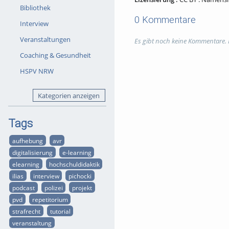
Bibliothek
0 Kommentare
Interview
Veranstaltungen
Es gibt noch keine Kommentare.
Coaching & Gesundheit
HSPV NRW
Kategorien anzeigen
Tags
aufhebung
avr
digitalisierung
e-learning
elearning
hochschuldidaktik
ilias
interview
pichocki
podcast
polizei
projekt
pvd
repetitorium
strafrecht
tutorial
veranstaltung