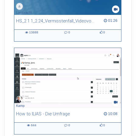
Lambracht
HS_2.1.1_2.24_Vermisstenfall_Videovortrag
01:26 duration
01:26
13688
0
0
13688
0
0
views
Kommentare
likes
Kamp
How to ILIAS - Die Umfrage
10:08 duration
10:08
644
0
0
644
0
0
views
Kommentare
likes