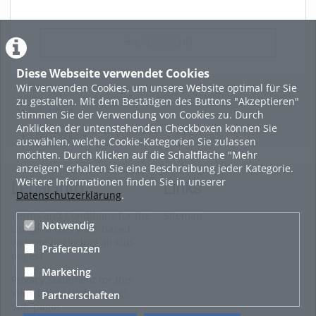
LADE MEHR
Diese Webseite verwendet Cookies
Wir verwenden Cookies, um unsere Website optimal für Sie
Featured
zu gestalten. Mit dem Bestätigen des Buttons "Akzeptieren"
Beliebtheit
stimmen Sie der Verwendung von Cookies zu. Durch
Anklicken der untenstehenden Checkboxen können Sie
Kommentare
auswählen, welche Cookie-Kategorien Sie zulassen
möchten. Durch Klicken auf die Schaltfläche "Mehr
anzeigen" erhalten Sie eine Beschreibung jeder Kategorie.
Weitere Informationen finden Sie in unserer
Legal Info
Links
Datenschutzerklärung
.
Terms and Conditions for the
Sitemap
Notwendig
Usage of this ViMP based
website (including all sub-
Präferenzen
pages)
Marketing
Privacy Statement for this
ViMP based Website incl.
Partnerschaften
Sub-pages