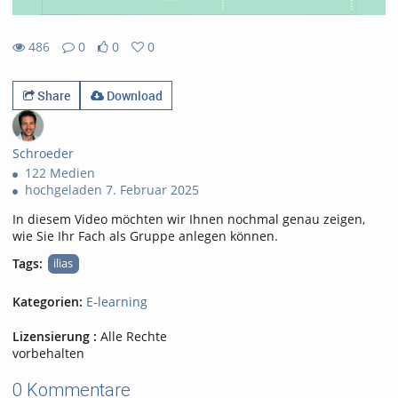
486
0
0
0
0likes
0favorites
486views
0Kommentare
Share
Download
Schroeder
122 Medien
hochgeladen 7. Februar 2025
In diesem Video möchten wir Ihnen nochmal genau zeigen,
wie Sie Ihr Fach als Gruppe anlegen können.
Tags:
ilias
Kategorien:
E-learning
Lizensierung :
Alle Rechte
vorbehalten
0 Kommentare