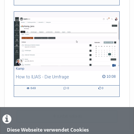
views
Kommentare
likes
Kamp
How to ILIAS - Die Umfrage
10:08 duration
10:08
649
0
0
649
0
0
views
Kommentare
likes
LADE MEHR
Diese Webseite verwendet Cookies