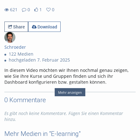
621
0
1
0
1likes
0favorites
621views
0Kommentare
Share
Download
Schroeder
122 Medien
hochgeladen 7. Februar 2025
In diesem Video möchten wir Ihnen nochmal genau zeigen,
wie Sie ihre Kurse und Gruppen finden und sich ihr
Dashboard konfigurieren bzw. gestalten können.
Transkription
Mehr anzeigen
0 Kommentare
Speaker 1: Ich hoffe, Sie haben sich auch einen Schluck Tee
oder Kaffee gegönnt und nach dem doch sehr langen Video
Es gibt noch keine Kommentare. Fügen Sie einen Kommentar
zum Thema Organisieren und personalisieren. Mit Elias neun
hinzu.
gehen wir jetzt noch mal auf das ganze Thema Kurse und
Gruppen ein und Sie lernen in diesem Video, wie Sie Ihre
Kurse finden, Ihre Stammkurse sozusagen, wie Sie dort
Mehr Medien in "E-learning"
einfach als Gruppe anlegen können und was sie überhaupt