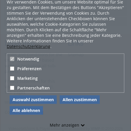
Wir verwenden Cookies, um unsere Website optimal für Sie
Featured
zu gestalten. Mit dem Bestätigen des Buttons "Akzeptieren"
Beliebtheit
stimmen Sie der Verwendung von Cookies zu. Durch
Anklicken der untenstehenden Checkboxen können Sie
Kommentare
auswählen, welche Cookie-Kategorien Sie zulassen
möchten. Durch Klicken auf die Schaltfläche "Mehr
anzeigen" erhalten Sie eine Beschreibung jeder Kategorie.
Weitere Informationen finden Sie in unserer
Legal Info
Links
Datenschutzerklärung
.
Terms and Conditions for the
Sitemap
Notwendig
Usage of this ViMP based
website (including all sub-
Präferenzen
pages)
Marketing
Privacy Statement for this
ViMP based Website incl.
Partnerschaften
Sub-pages
Auswahl zustimmen
Allen zustimmen
Imprint
Alle ablehnen
Cookie-Zustimmung
Mehr anzeigen
Videoplattform & Player Lösungen powered by
VIMP
© 2010-2026