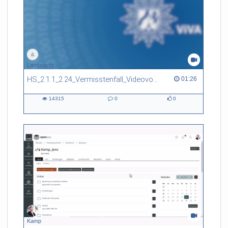
Lambracht
HS_2.1.1_2.24_Vermisstenfall_Videovortrag
01:26 duration
01:26
14315
0
0
14315
0
0
views
Kommentare
likes
Kamp