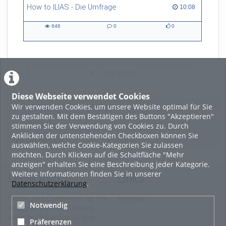
How to ILIAS - Die Umfrage
10:08 duration
10:08
646
0
0
646
0
0
views
Kommentare
likes
LADE MEHR
Diese Webseite verwendet Cookies
Wir verwenden Cookies, um unsere Website optimal für Sie
Featured
zu gestalten. Mit dem Bestätigen des Buttons "Akzeptieren"
Beliebtheit
stimmen Sie der Verwendung von Cookies zu. Durch
Anklicken der untenstehenden Checkboxen können Sie
Kommentare
auswählen, welche Cookie-Kategorien Sie zulassen
möchten. Durch Klicken auf die Schaltfläche "Mehr
anzeigen" erhalten Sie eine Beschreibung jeder Kategorie.
Weitere Informationen finden Sie in unserer
Legal Info
Links
Datenschutzerklärung
.
Terms and Conditions for the
Sitemap
Notwendig
Usage of this ViMP based
website (including all sub-
Präferenzen