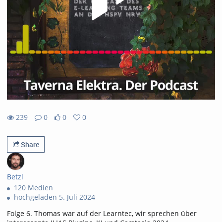
239
0
0
0
0likes
0favorites
239views
0Kommentare
Share
Betzl
120 Medien
hochgeladen 5. Juli 2024
Folge 6. Thomas war auf der Learntec, wir sprechen über