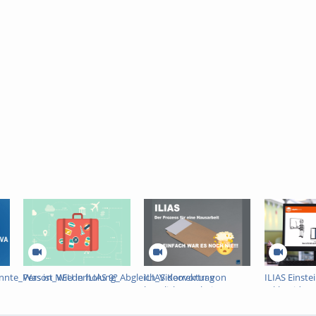
annte_Person_Wiederholung_Abgleich_Videovortrag
Was ist NEU in ILIAS 9?
ILIAS Korrektur von
ILIAS Einstei
häuslichen Arbeiten
Erklärvideo