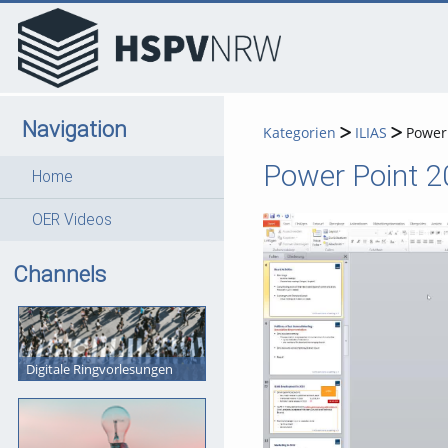
go
go
go
to
to
to
navigation
main
footer
content
Navigation
Kategorien
ILIAS
Power 
Power Point 20
Home
OER Videos
Channels
Digitale Ringvorlesungen