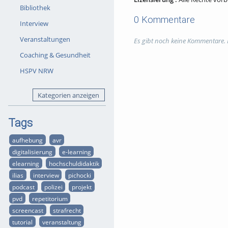
Bibliothek
0 Kommentare
Interview
Veranstaltungen
Es gibt noch keine Kommentare.
Coaching & Gesundheit
HSPV NRW
Kategorien anzeigen
Tags
aufhebung
avr
digitalisierung
e-learning
elearning
hochschuldidaktik
ilias
interview
pichocki
podcast
polizei
projekt
pvd
repetitorium
screencast
strafrecht
tutorial
veranstaltung