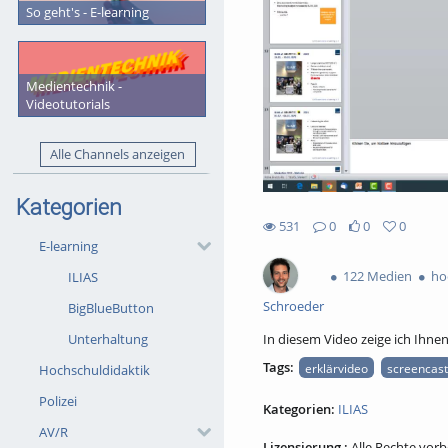
So geht's - E-learning
Medientechnik -
Videotutorials
Alle Channels anzeigen
Kategorien
531
0
0
0
0likes
0favorites
E-learning
531views
0Kommentare
122 Medien
hoc
ILIAS
Schroeder
BigBlueButton
In diesem Video zeige ich Ihnen
Unterhaltung
Tags:
erklärvideo
screencast
Hochschuldidaktik
Polizei
Kategorien:
ILIAS
AV/R
Lizensierung :
Alle Rechte vor