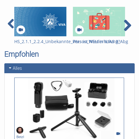
HS_2.1.1_2.2.4_Unbekannte_Person_Wiederholung_Abgleich_
Was ist NEU in ILIAS 9?
ILI
häu
Empfohlen
Alles
Betzl