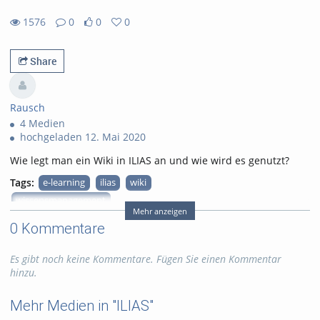
1576
0
0
0
0likes
0favorites
1576views
0Kommentare
Share
Rausch
4 Medien
hochgeladen 12. Mai 2020
Wie legt man ein Wiki in ILIAS an und wie wird es genutzt?
Tags:
e-learning
ilias
wiki
wissensmanagement
Mehr anzeigen
onlinelehre
0 Kommentare
Kategorien:
ILIAS
,
E-learning
Es gibt noch keine Kommentare. Fügen Sie einen Kommentar
hinzu.
Lizensierung :
Alle Rechte
vorbehalten
Mehr Medien in "ILIAS"