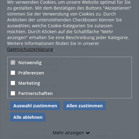
Wir verwenden Cookies, um unsere Website optimal für Sie
Featured
zu gestalten. Mit dem Bestätigen des Buttons "Akzeptieren"
Beliebtheit
stimmen Sie der Verwendung von Cookies zu. Durch
Anklicken der untenstehenden Checkboxen können Sie
Kommentare
auswählen, welche Cookie-Kategorien Sie zulassen
möchten. Durch Klicken auf die Schaltfläche "Mehr
anzeigen" erhalten Sie eine Beschreibung jeder Kategorie.
Weitere Informationen finden Sie in unserer
Legal Info
Links
Datenschutzerklärung
.
Terms and Conditions for the
Sitemap
Notwendig
Usage of this ViMP based
website (including all sub-
Präferenzen
pages)
Marketing
Privacy Statement for this
ViMP based Website incl.
Partnerschaften
Sub-pages
Auswahl zustimmen
Allen zustimmen
Imprint
Alle ablehnen
Cookie-Zustimmung
Mehr anzeigen
Videoplattform & Player Lösungen powered by
VIMP
© 2010-2026