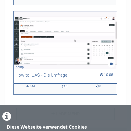
views
Kommentare
likes
Kamp
How to ILIAS - Die Umfrage
10:08 duration
10:08
644
0
0
644
0
0
views
Kommentare
likes
LADE MEHR
Diese Webseite verwendet Cookies