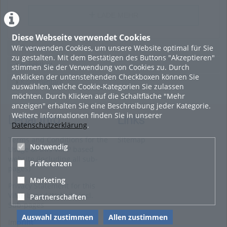
LADE MEHR
Diese Webseite verwendet Cookies
Wir verwenden Cookies, um unsere Website optimal für Sie
Featured
zu gestalten. Mit dem Bestätigen des Buttons "Akzeptieren"
Beliebtheit
stimmen Sie der Verwendung von Cookies zu. Durch
Anklicken der untenstehenden Checkboxen können Sie
Kommentare
auswählen, welche Cookie-Kategorien Sie zulassen
möchten. Durch Klicken auf die Schaltfläche "Mehr
anzeigen" erhalten Sie eine Beschreibung jeder Kategorie.
Weitere Informationen finden Sie in unserer
Legal Info
Links
Datenschutzerklärung
.
Terms and Conditions for the
Sitemap
Notwendig
Usage of this ViMP based
website (including all sub-
Präferenzen
pages)
Marketing
Privacy Statement for this
ViMP based Website incl.
Partnerschaften
Sub-pages
Auswahl zustimmen
Allen zustimmen
Imprint