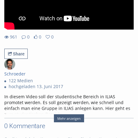
961
0
0
0
0likes
0favorites
961views
0Kommentare
Share
Schroeder
122 Medien
hochgeladen 13. Juni 2017
In diesem Video soll der studentische Bereich in ILIAS
promotet werden. Es soll gezeigt werden, wie schnell und
einfach man eine Gruppe in ILIAS anlegen kann. Hier geht es
zum studentischen Bereich:
Mehr anzeigen
https://www.elearning.fhoev.nrw.de/goto.php?
0 Kommentare
target=cat_445415&client_id=...
Tags:
ilias
werbung