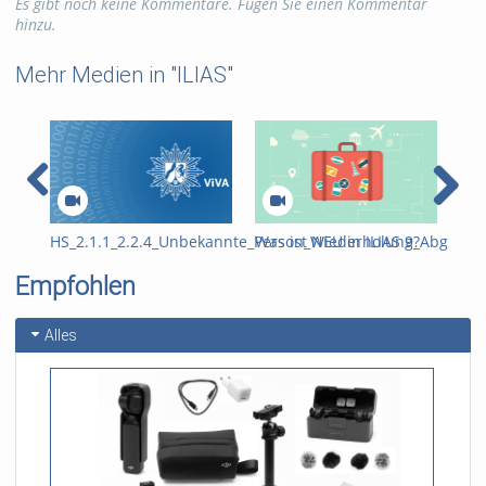
Es gibt noch keine Kommentare. Fügen Sie einen Kommentar
studentischer bereich
hinzu.
Kategorien:
ILIAS
Mehr Medien in "ILIAS"
Lizensierung :
Alle Rechte
vorbehalten
HS_2.1.1_2.2.4_Unbekannte_Person_Wiederholung_Abgleich_
Was ist NEU in ILIAS 9?
ILI
häu
Empfohlen
Alles