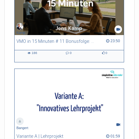
Kamp
VMO in 15 Minuten # 11 Bonusfolge: Digitalisierung der Verwaltung und E-Government
23:50 duration
23:50
186
0
0
186
0
0
views
Kommentare
likes
Bangert
Variante A | Lehrprojekt
01:59 duration
01:59