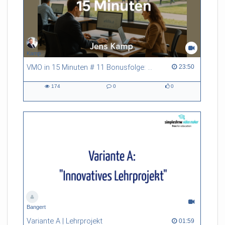
Kamp
VMO in 15 Minuten # 11 Bonusfolge: Digitalisierung der Verwaltung und E-Government
23:50 duration
23:50
174
0
0
174
0
0
views
Kommentare
likes
Bangert
Variante A | Lehrprojekt
01:59 duration
01:59