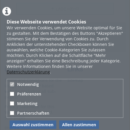
LADE MEHR
Diese Webseite verwendet Cookies
Wir verwenden Cookies, um unsere Website optimal für Sie
Featured
zu gestalten. Mit dem Bestätigen des Buttons "Akzeptieren"
Beliebtheit
stimmen Sie der Verwendung von Cookies zu. Durch
Anklicken der untenstehenden Checkboxen können Sie
Kommentare
auswählen, welche Cookie-Kategorien Sie zulassen
möchten. Durch Klicken auf die Schaltfläche "Mehr
anzeigen" erhalten Sie eine Beschreibung jeder Kategorie.
Weitere Informationen finden Sie in unserer
Legal Info
Links
Datenschutzerklärung
.
Terms and Conditions for the
Sitemap
Notwendig
Usage of this ViMP based
website (including all sub-
Präferenzen
pages)
Marketing
Privacy Statement for this
ViMP based Website incl.
Partnerschaften
Sub-pages
Auswahl zustimmen
Allen zustimmen
Imprint