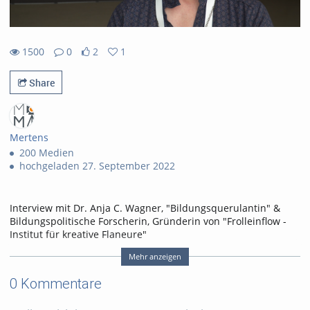
1500
0
2
1
1500views
0Kommentare
2likes
1favorites
Share
Mertens
200 Medien
hochgeladen 27. September 2022
Interview mit Dr. Anja C. Wagner, "Bildungsquerulantin" &
Bildungspolitische Forscherin, Gründerin von "Frolleinflow -
Institut für kreative Flaneure"
Mehr anzeigen
Das Interview führten wir am 08.09.22 auf der 21.
0 Kommentare
Internationalen ILIAS Konferenz in Bologna, Italien.
Anja C. Wagner eröffnete die Konferenz mit der Keynote-