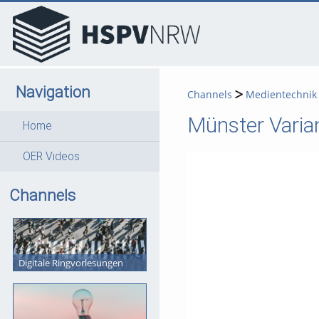
go
go
go
to
to
to
navigation
main
footer
content
Navigation
Channels
Medientechnik -
Münster Varia
Home
OER Videos
Channels
Digitale Ringvorlesungen