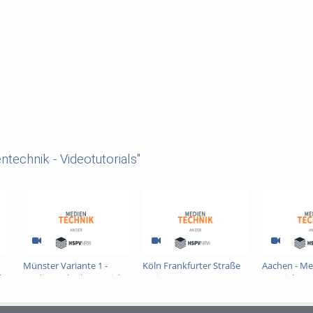
technik - Videotutorials"
Münster Variante 1 -
Köln Frankfurter Straße
Aachen - Me
l
Medientechnik-Tutorial
Variante 2 -
Tutorial Ku
Kursraum
Medientechnik-Tutorial
Kursraum