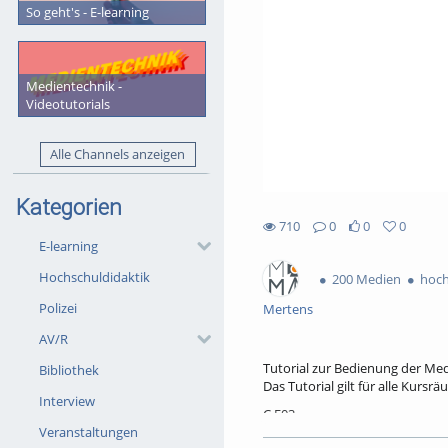
So geht's - E-learning
Medientechnik -
Videotutorials
Alle Channels anzeigen
Kategorien
710
0
0
0
710views
0Kommentare
0likes
0favorites
E-learning
Hochschuldidaktik
200 Medien
hoch
Polizei
Mertens
AV/R
Tutorial zur Bedienung der Me
Bibliothek
Das Tutorial gilt für alle Kur
Interview
C E03
Veranstaltungen
C E05