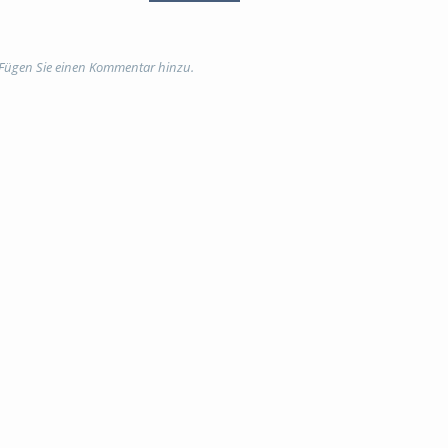
 Fügen Sie einen Kommentar hinzu.
rojektion; münster ; kursraum
behalten