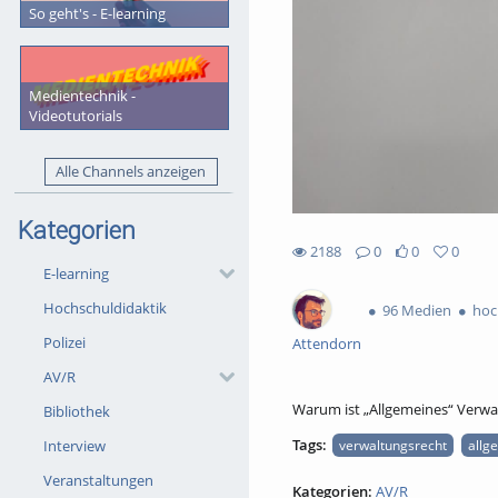
So geht's - E-learning
Medientechnik -
Videotutorials
Alle Channels anzeigen
Kategorien
2188
0
0
0
2188views
0Kommentare
0likes
0favorites
E-learning
Hochschuldidaktik
96 Medien
hoc
Polizei
Attendorn
AV/R
Warum ist „Allgemeines“ Verwa
Bibliothek
Tags:
Interview
verwaltungsrecht
allg
Veranstaltungen
Kategorien:
AV/R