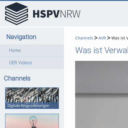
go
go
go
to
to
to
navigation
main
footer
content
Navigation
Channels
AVR
Was ist 
Was ist Verwa
Home
OER Videos
Channels
Digitale Ringvorlesungen