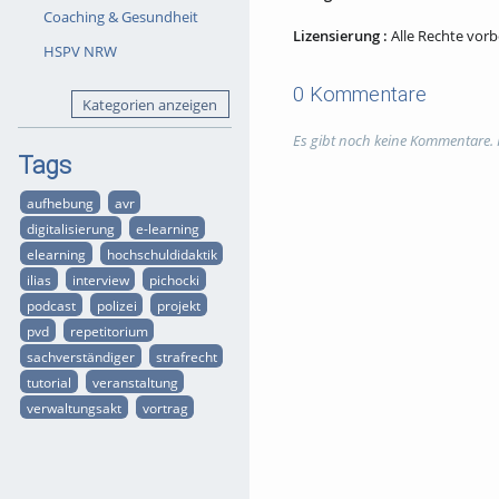
Coaching & Gesundheit
Lizensierung :
Alle Rechte vor
HSPV NRW
0 Kommentare
Kategorien anzeigen
Es gibt noch keine Kommentare.
Tags
aufhebung
avr
digitalisierung
e-learning
elearning
hochschuldidaktik
ilias
interview
pichocki
podcast
polizei
projekt
pvd
repetitorium
sachverständiger
strafrecht
tutorial
veranstaltung
verwaltungsakt
vortrag