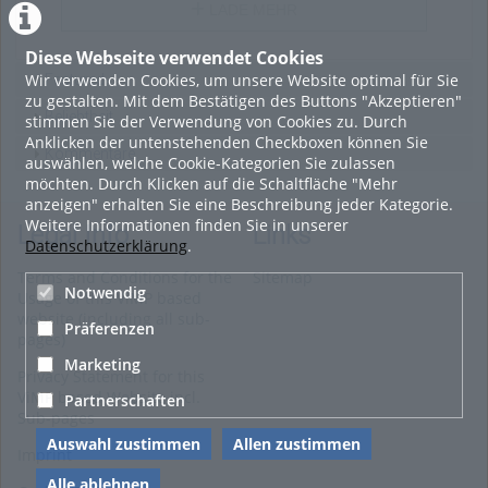
LADE MEHR
Diese Webseite verwendet Cookies
Wir verwenden Cookies, um unsere Website optimal für Sie
Featured
zu gestalten. Mit dem Bestätigen des Buttons "Akzeptieren"
Beliebtheit
stimmen Sie der Verwendung von Cookies zu. Durch
Anklicken der untenstehenden Checkboxen können Sie
Kommentare
auswählen, welche Cookie-Kategorien Sie zulassen
möchten. Durch Klicken auf die Schaltfläche "Mehr
anzeigen" erhalten Sie eine Beschreibung jeder Kategorie.
Weitere Informationen finden Sie in unserer
Legal Info
Links
Datenschutzerklärung
.
Terms and Conditions for the
Sitemap
Notwendig
Usage of this ViMP based
website (including all sub-
Präferenzen
pages)
Marketing
Privacy Statement for this
ViMP based Website incl.
Partnerschaften
Sub-pages
Auswahl zustimmen
Allen zustimmen
Imprint
Alle ablehnen