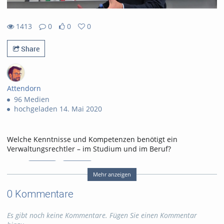
1413
0
0
0
1413views
0Kommentare
0likes
0favorites
Share
Attendorn
96 Medien
hochgeladen 14. Mai 2020
Welche Kenntnisse und Kompetenzen benötigt ein
Verwaltungsrechtler – im Studium und im Beruf?
Tags:
didaktik
behörde
Mehr anzeigen
vewaltung
jurist
0 Kommentare
Kategorien:
AV/R
Es gibt noch keine Kommentare. Fügen Sie einen Kommentar
Lizensierung :
Alle Rechte