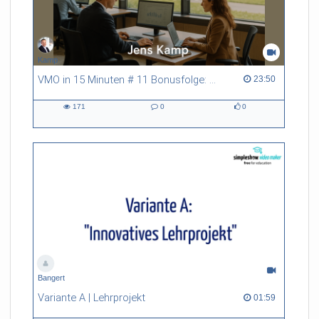
Kamp
VMO in 15 Minuten # 11 Bonusfolge: Digitalisierung der Verwaltung und E-Government
23:50 duration
23:50
171
0
0
171
0
0
views
Kommentare
likes
Bangert
Variante A | Lehrprojekt
01:59 duration
01:59