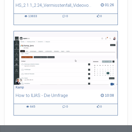
HS_2.1.1_2.24_Vermisstenfall_Videovortrag
01:26 duration
01:26
13833
0
0
13833
0
0
views
Kommentare
likes
Kamp
How to ILIAS - Die Umfrage
10:08 duration
10:08
645
0
0
645
0
0
views
Kommentare
likes