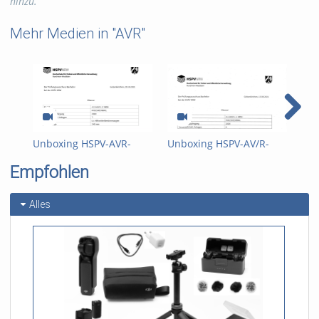
hinzu.
vorbehalten
Mehr Medien in "AVR"
Unboxing HSPV-AVR-
Unboxing HSPV-AV/R-
Unb
Klausur 2021-3:
Klausur 2021-2:
Hau
Empfohlen
Motorradprüfung (2.
Pharmagroßhandel
Tin
Wiederholerklausur EJ
(Wiederholerklausur EJ
2020)
2020)
Alles