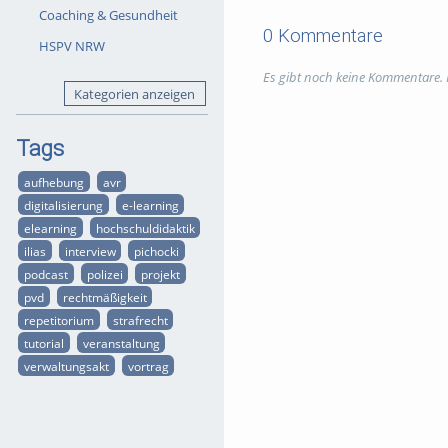
Coaching & Gesundheit
freiheitsstrafe
strafe
straf
0 Kommentare
HSPV NRW
Kategorien:
Polizei
,
Interview
Es gibt noch keine Kommentare.
Kategorien anzeigen
Lizensierung :
CC BY-NC-ND : 
kommerziell - Keine Bearbeitu
Tags
aufhebung
avr
digitalisierung
e-learning
elearning
hochschuldidaktik
ilias
interview
pichocki
podcast
polizei
projekt
pvd
rechtmäßigkeit
repetitorium
strafrecht
tutorial
veranstaltung
verwaltungsakt
vortrag