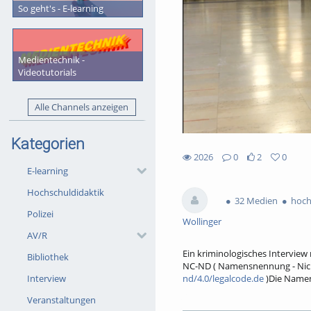
So geht's - E-learning
Medientechnik -
Videotutorials
Alle Channels anzeigen
Kategorien
2026
0
2
0
2likes
0favorites
E-learning
2026views
0Kommentare
Hochschuldidaktik
32 Medien
hoch
Polizei
Wollinger
AV/R
Ein kriminologisches Interview 
Bibliothek
NC-ND ( Namensnennung - Nich
nd/4.0/legalcode.de
)Die Namen
Interview
Veranstaltungen
Tags:
kriminologie
ersatzfrei