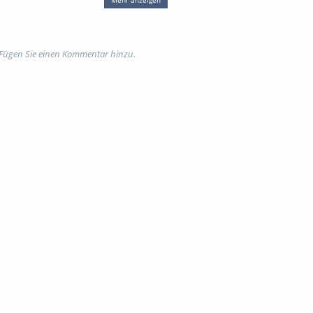
vollzug
verurteilung
 Fügen Sie einen Kommentar hinzu.
Namensnennung - Nicht-
ng