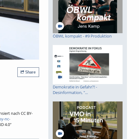
ÖBWL kompakt - #9 Produktion
Share
Demokratie in Gefahr?! -
Desinformation, "...
ensiert nach CC BY-
by-nc-
D 4.0"