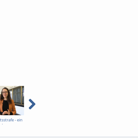
tsstrafe - ein
Prävention sexualisierter
Rückfall bei
sches
Gewalt - ein
Sexualstraftaten - ein
kriminologisches
kriminologisches
Interview
Interview