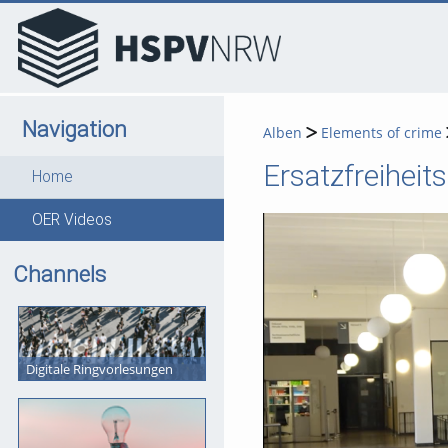
go
go
go
to
to
to
navigation
main
footer
content
Navigation
Alben
Elements of crime
Ersatzfreiheits
Home
OER Videos
Channels
Digitale Ringvorlesungen