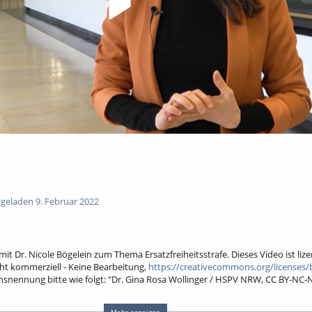
geladen 9. Februar 2022
mit Dr. Nicole Bögelein zum Thema Ersatzfreiheitsstrafe. Dieses Video ist liz
t kommerziell - Keine Bearbeitung,
https://creativecommons.org/licenses/
snennung bitte wie folgt: "Dr. Gina Rosa Wollinger / HSPV NRW, CC BY-NC-N
heitsstrafe
geldstrafe
Mehr anzeigen