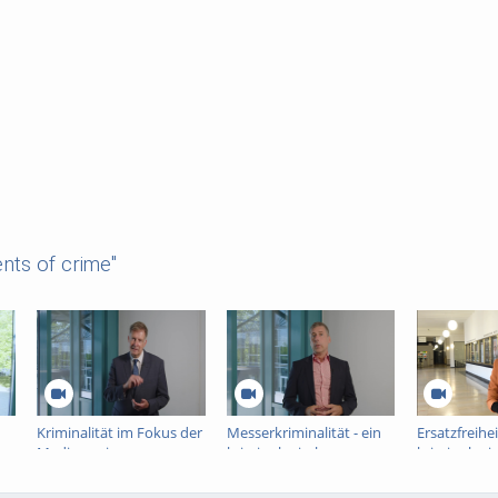
nts of crime"
Kriminalität im Fokus der
Messerkriminalität - ein
Ersatzfreihei
Medien - ein
kriminologisches
kriminologi
kriminologisches
Interview
Interview
Interview