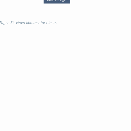
alität
 Fügen Sie einen Kommentar hinzu.
Namensnennung - Nicht-
ng