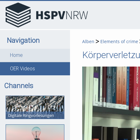
go
go
go
to
to
to
navigation
main
footer
content
Navigation
Alben
Elements of crime
Körperverletzu
Home
OER Videos
Channels
Digitale Ringvorlesungen