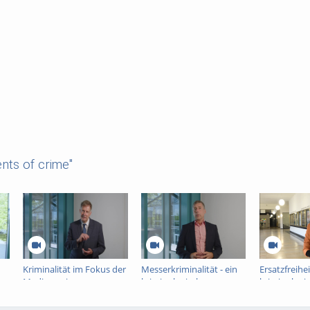
nts of crime"
Kriminalität im Fokus der
Messerkriminalität - ein
Ersatzfreihei
Medien - ein
kriminologisches
kriminologi
kriminologisches
Interview
Interview
Interview