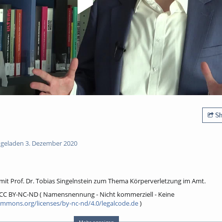
Sh
geladen 3. Dezember 2020
 mit Prof. Dr. Tobias Singelnstein zum Thema Körperverletzung im Amt.
ch CC BY-NC-ND ( Namensnennung - Nicht kommerziell - Keine
ommons.org/licenses/by-nc-nd/4.0/legalcode.de
)
olgt: "Dr. Gina Rosa Wollinger / HSPV NRW, CC BY-NC-ND 4.0"
Mehr anzeigen