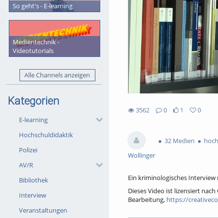
So geht's - E-learning
Medientechnik -
Videotutorials
Alle Channels anzeigen
Kategorien
3562
0
1
0
1likes
0favorites
E-learning
3562views
0Kommentare
Hochschuldidaktik
32 Medien
hoch
Polizei
Wollinger
AV/R
Ein kriminologisches Interview
Bibliothek
Dieses Video ist lizensiert na
Interview
Bearbeitung,
https://creativec
Veranstaltungen
Die Namensnennung bitte wie f