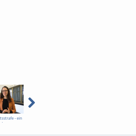
tsstrafe - ein
Prävention sexualisierter
Rückfall bei
sches
Gewalt - ein
Sexualstraftaten - ein
kriminologisches
kriminologisches
Interview
Interview