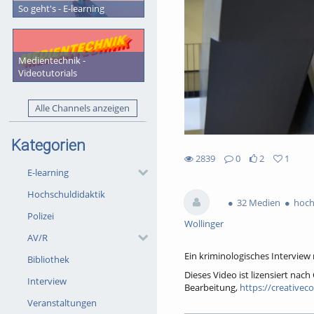
So geht's - E-learning
Medientechnik -
Videotutorials
Alle Channels anzeigen
Kategorien
2839
0
2
1
2likes
1favorites
E-learning
2839views
0Kommentare
Hochschuldidaktik
32 Medien
hoch
Polizei
Wollinger
AV/R
Ein kriminologisches Interview
Bibliothek
Dieses Video ist lizensiert na
Interview
Bearbeitung,
https://creativec
Veranstaltungen
Die Namensnennung bitte wie f