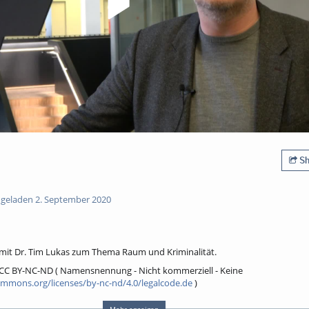
Sh
geladen 2. September 2020
 mit Dr. Tim Lukas zum Thema Raum und Kriminalität.
ch CC BY-NC-ND ( Namensnennung - Nicht kommerziell - Keine
ommons.org/licenses/by-nc-nd/4.0/legalcode.de
)
olgt: "Dr. Gina Rosa Wollinger / HSPV NRW, CC BY-NC-ND 4.0"
Mehr anzeigen