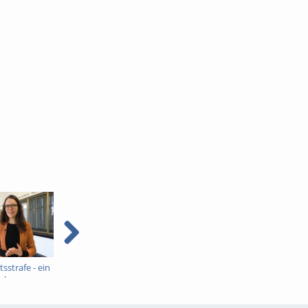
tsstrafe - ein
Prävention sexualisierter
Rückfall bei
sches
Gewalt - ein
Sexualstraftaten - ein
kriminologisches
kriminologisches
Interview
Interview