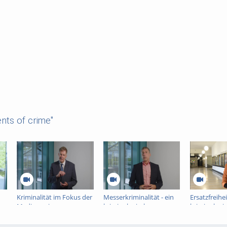
nts of crime"
Kriminalität im Fokus der
Messerkriminalität - ein
Ersatzfreihei
Medien - ein
kriminologisches
kriminologi
kriminologisches
Interview
Interview
Interview