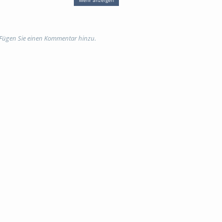
ologie; kriminalität; raum
 Fügen Sie einen Kommentar hinzu.
Namensnennung - Nicht-
ng