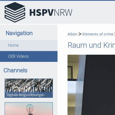
go
go
go
to
to
to
navigation
main
footer
content
Navigation
Alben
Elements of crime
Raum und Krimi
Home
OER Videos
Channels
Digitale Ringvorlesungen