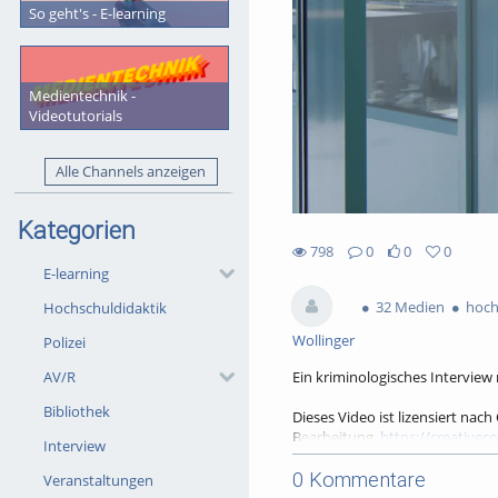
So geht's - E-learning
Medientechnik -
Videotutorials
Alle Channels anzeigen
Kategorien
798
0
0
0
0likes
0favorites
E-learning
798views
0Kommentare
32 Medien
hochg
Hochschuldidaktik
Wollinger
Polizei
Ein kriminologisches Intervie
AV/R
Bibliothek
Dieses Video ist lizensiert na
Bearbeitung,
https://creativec
Interview
Die Namensnennung bitte wie f
0 Kommentare
Veranstaltungen
Transkription