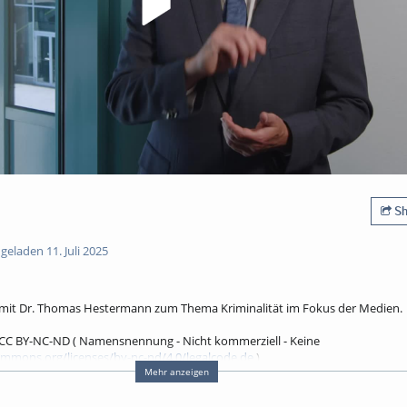
Sh
eladen 11. Juli 2025
w mit Dr. Thomas Hestermann zum Thema Kriminalität im Fokus der Medien.
ch CC BY-NC-ND ( Namensnennung - Nicht kommerziell - Keine
ommons.org/licenses/by-nc-nd/4.0/legalcode.de
)
olgt: "Dr. Gina Rosa Wollinger / HSPV NRW, CC BY-NC-ND 4.0"
Mehr anzeigen