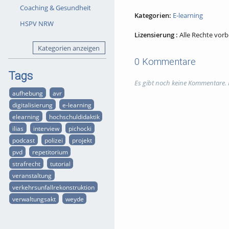
Coaching & Gesundheit
Kategorien:
E-learning
HSPV NRW
Lizensierung :
Alle Rechte vor
Kategorien anzeigen
0 Kommentare
Tags
Es gibt noch keine Kommentare.
aufhebung
avr
digitalisierung
e-learning
elearning
hochschuldidaktik
ilias
interview
pichocki
podcast
polizei
projekt
pvd
repetitorium
strafrecht
tutorial
veranstaltung
verkehrsunfallrekonstruktion
verwaltungsakt
weyde