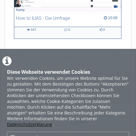
Kamp
How to ILIAS - Die Umfrage
10:08 duration
10:08
647
0
0
647
0
0
views
Kommentare
likes
LADE MEHR
Diese Webseite verwendet Cookies
Wir verwenden Cookies, um unsere Website optimal für Sie
Featured
zu gestalten. Mit dem Bestätigen des Buttons "Akzeptieren"
Beliebtheit
stimmen Sie der Verwendung von Cookies zu. Durch
Anklicken der untenstehenden Checkboxen können Sie
Kommentare
auswählen, welche Cookie-Kategorien Sie zulassen
möchten. Durch Klicken auf die Schaltfläche "Mehr
anzeigen" erhalten Sie eine Beschreibung jeder Kategorie.
Weitere Informationen finden Sie in unserer
Legal Info
Links
Datenschutzerklärung
.
Terms and Conditions for the
Sitemap