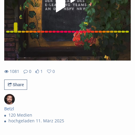
1081
0
1
0
1081views
0Kommentare
1likes
0favorites
Share
Betzl
120 Medien
hochgeladen 11. März 2025