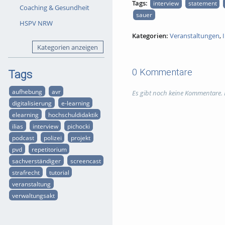
Tags:
interview
statement
Coaching & Gesundheit
sauer
HSPV NRW
Kategorien:
Veranstaltungen
,
Kategorien anzeigen
0 Kommentare
Tags
aufhebung
avr
Es gibt noch keine Kommentare.
digitalisierung
e-learning
elearning
hochschuldidaktik
ilias
interview
pichocki
podcast
polizei
projekt
pvd
repetitorium
sachverständiger
screencast
strafrecht
tutorial
veranstaltung
verwaltungsakt