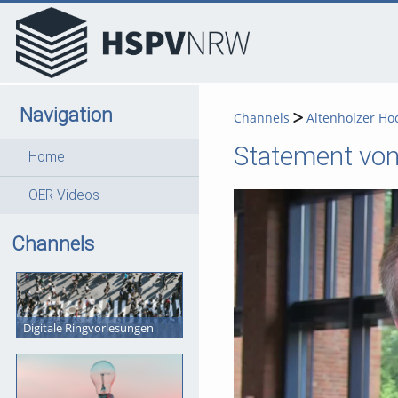
go
go
go
to
to
to
navigation
main
footer
content
Navigation
Channels
Altenholzer Ho
Statement von
Home
OER Videos
Channels
Digitale Ringvorlesungen