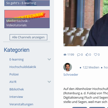
So geht's - E-learning
Medientechnik -
Videotutorials
Alle Channels anzeigen
Kategorien
1199
0
0
0
1199views
0Kommentare
0likes
0favorites
E-learning
Hochschuldidaktik
122 Medien
hoc
Polizei
Schroeder
AV/R
Auf den Altenholzer Hochschul
Bibliothek
(Rotenburg a. d. Fulda) von Th
Interview
Digitalisierung Fluch und Sege
stelle und Segen, weil man sich
Veranstaltungen