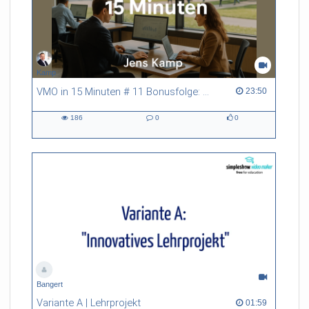
Kamp
VMO in 15 Minuten # 11 Bonusfolge: Digitalisierung der Verwaltung und E-Government
23:50 duration
23:50
186
0
0
186
0
0
views
Kommentare
likes
Bangert
Variante A | Lehrprojekt
01:59 duration
01:59