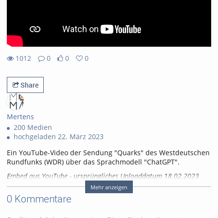
1012
0
0
0
0likes
0favorites
1012views
0Kommentare
Share
Mertens
200 Medien
hochgeladen 22. März 2023
Ein YouTube-Video der Sendung "Quarks" des Westdeutschen
Rundfunks (WDR) über das Sprachmodell "ChatGPT".
Embed aus YouTube - ursprüngliches Uploaddatum 18.02.2023
Mehr anzeigen
Tags:
künstliche intelligenz
0 Kommentare
chatgpt
ki
sprachmodelle