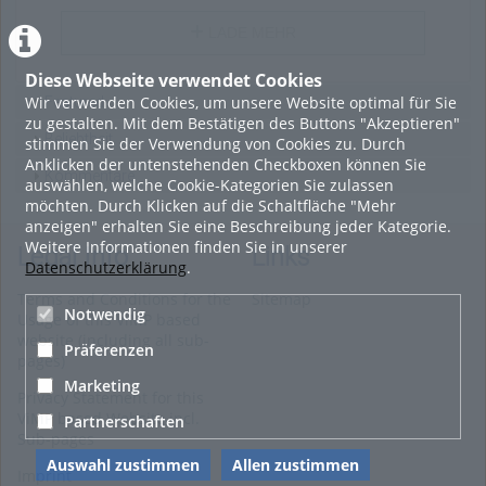
LADE MEHR
Diese Webseite verwendet Cookies
Wir verwenden Cookies, um unsere Website optimal für Sie
Featured
zu gestalten. Mit dem Bestätigen des Buttons "Akzeptieren"
Beliebtheit
stimmen Sie der Verwendung von Cookies zu. Durch
Anklicken der untenstehenden Checkboxen können Sie
Kommentare
auswählen, welche Cookie-Kategorien Sie zulassen
möchten. Durch Klicken auf die Schaltfläche "Mehr
anzeigen" erhalten Sie eine Beschreibung jeder Kategorie.
Weitere Informationen finden Sie in unserer
Legal Info
Links
Datenschutzerklärung
.
Terms and Conditions for the
Sitemap
Notwendig
Usage of this ViMP based
website (including all sub-
Präferenzen
pages)
Marketing
Privacy Statement for this
ViMP based Website incl.
Partnerschaften
Sub-pages
Auswahl zustimmen
Allen zustimmen
Imprint