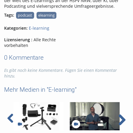
der Welt des E-Learnings an der HSPV NRW, über KI, über
Podcasting und vielversprechende Umfrageergebnisse.
Tags:
podcast
elearning
Kategorien:
E-learning
Lizensierung :
Alle Rechte
vorbehalten
0 Kommentare
Es gibt noch keine Kommentare. Fügen Sie einen Kommentar
hinzu.
Mehr Medien in "E-learning"