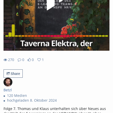
270
0
0
1
0likes
1favorites
270views
0Kommentare
Share
Betzl
120 Medien
hochgeladen 8. Oktober 2024
Folge 7. Thomas und Klaus unterhalten sich über Neues aus