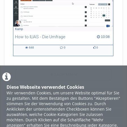
Kamp
How to ILIAS - Die Umfrage
10:08 duration
10:08
646
0
0
646
0
0
views
Kommentare
likes
LADE MEHR
Diese Webseite verwendet Cookies
Wir verwenden Cookies, um unsere Website optimal für Sie
Featured
zu gestalten. Mit dem Bestätigen des Buttons "Akzeptieren"
Beliebtheit
stimmen Sie der Verwendung von Cookies zu. Durch
Anklicken der untenstehenden Checkboxen können Sie
Kommentare
auswählen, welche Cookie-Kategorien Sie zulassen
möchten. Durch Klicken auf die Schaltfläche "Mehr
anzeigen" erhalten Sie eine Beschreibung jeder Kategorie.