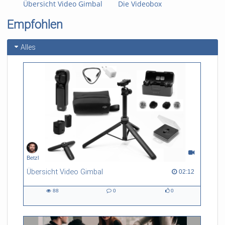
Übersicht Video Gimbal
Die Videobox
Tav
19:
Empfohlen
Cha
Alles
Betzl
Übersicht Video Gimbal
02:12 duration
02:12
88
0
0
88
0
0
views
Kommentare
likes